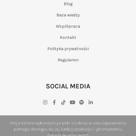
Blog
Baza wiedzy
Współpraca
Kontakt
Polityka prywatności
Regulamin
SOCIAL MEDIA
Moja strona wykorzystuje pliki cookies w celu zapewnienia
pełnego dostępu do jej funkcjonalności i gromadzeniu
© 2026 Aga Szuścik
danych analitycznych.