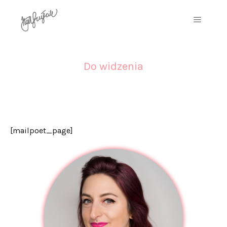
Do widzenia
[mailpoet_page]