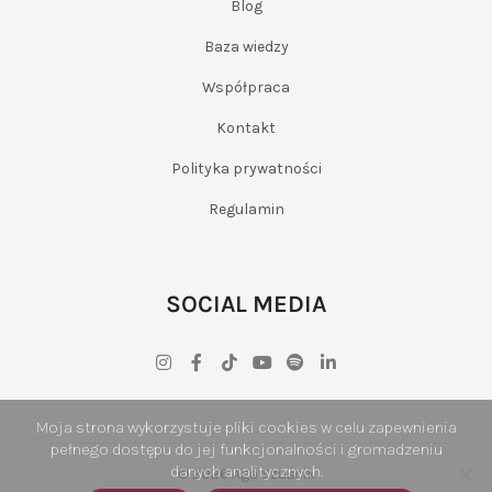
Blog
Baza wiedzy
Współpraca
Kontakt
Polityka prywatności
Regulamin
SOCIAL MEDIA
Moja strona wykorzystuje pliki cookies w celu zapewnienia
pełnego dostępu do jej funkcjonalności i gromadzeniu
danych analitycznych.
© 2026 Aga Szuścik