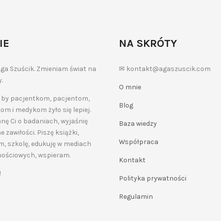
IE
NA SKRÓTY
ga Szuścik. Zmieniam świat na
✉ kontakt@agaszuscik.com
.
O mnie
 by pacjentkom, pacjentom,
Blog
m i medykom żyło się lepiej.
ę Ci o badaniach, wyjaśnię
Baza wiedzy
 zawiłości. Piszę książki,
Współpraca
, szkolę, edukuję w mediach
nościowych, wspieram.
Kontakt
!
Polityka prywatności
Regulamin