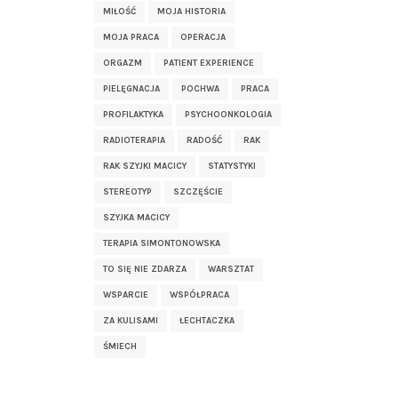
MIŁOŚĆ
MOJA HISTORIA
MOJA PRACA
OPERACJA
ORGAZM
PATIENT EXPERIENCE
PIELĘGNACJA
POCHWA
PRACA
PROFILAKTYKA
PSYCHOONKOLOGIA
RADIOTERAPIA
RADOŚĆ
RAK
RAK SZYJKI MACICY
STATYSTYKI
STEREOTYP
SZCZĘŚCIE
SZYJKA MACICY
TERAPIA SIMONTONOWSKA
TO SIĘ NIE ZDARZA
WARSZTAT
WSPARCIE
WSPÓŁPRACA
ZA KULISAMI
ŁECHTACZKA
ŚMIECH