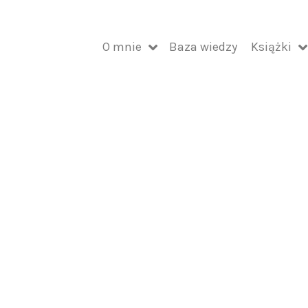
O mnie
Baza wiedzy
Książki