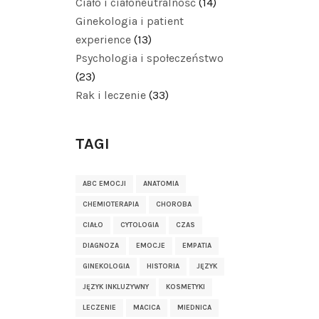
Ciało i ciałoneutralność
(14)
Ginekologia i patient
experience
(13)
Psychologia i społeczeństwo
(23)
Rak i leczenie
(33)
TAGI
ABC EMOCJI
ANATOMIA
CHEMIOTERAPIA
CHOROBA
CIAŁO
CYTOLOGIA
CZAS
DIAGNOZA
EMOCJE
EMPATIA
GINEKOLOGIA
HISTORIA
JĘZYK
JĘZYK INKLUZYWNY
KOSMETYKI
LECZENIE
MACICA
MIEDNICA