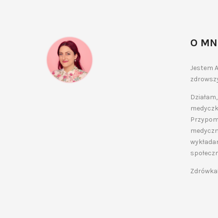
O MN
Jestem A
zdrowszy
Działam,
medyczko
Przypomn
medyczne
wykładam
społecz
Zdrówka