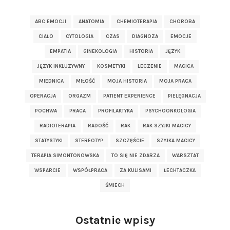
ABC EMOCJI
ANATOMIA
CHEMIOTERAPIA
CHOROBA
CIAŁO
CYTOLOGIA
CZAS
DIAGNOZA
EMOCJE
EMPATIA
GINEKOLOGIA
HISTORIA
JĘZYK
JĘZYK INKLUZYWNY
KOSMETYKI
LECZENIE
MACICA
MIEDNICA
MIŁOŚĆ
MOJA HISTORIA
MOJA PRACA
OPERACJA
ORGAZM
PATIENT EXPERIENCE
PIELĘGNACJA
POCHWA
PRACA
PROFILAKTYKA
PSYCHOONKOLOGIA
RADIOTERAPIA
RADOŚĆ
RAK
RAK SZYJKI MACICY
STATYSTYKI
STEREOTYP
SZCZĘŚCIE
SZYJKA MACICY
TERAPIA SIMONTONOWSKA
TO SIĘ NIE ZDARZA
WARSZTAT
WSPARCIE
WSPÓŁPRACA
ZA KULISAMI
ŁECHTACZKA
ŚMIECH
Ostatnie wpisy