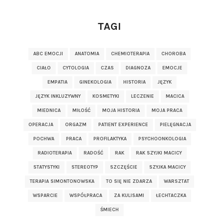
TAGI
ABC EMOCJI
ANATOMIA
CHEMIOTERAPIA
CHOROBA
CIAŁO
CYTOLOGIA
CZAS
DIAGNOZA
EMOCJE
EMPATIA
GINEKOLOGIA
HISTORIA
JĘZYK
JĘZYK INKLUZYWNY
KOSMETYKI
LECZENIE
MACICA
MIEDNICA
MIŁOŚĆ
MOJA HISTORIA
MOJA PRACA
OPERACJA
ORGAZM
PATIENT EXPERIENCE
PIELĘGNACJA
POCHWA
PRACA
PROFILAKTYKA
PSYCHOONKOLOGIA
RADIOTERAPIA
RADOŚĆ
RAK
RAK SZYJKI MACICY
STATYSTYKI
STEREOTYP
SZCZĘŚCIE
SZYJKA MACICY
TERAPIA SIMONTONOWSKA
TO SIĘ NIE ZDARZA
WARSZTAT
WSPARCIE
WSPÓŁPRACA
ZA KULISAMI
ŁECHTACZKA
ŚMIECH