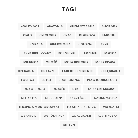
TAGI
ABC EMOCJI
ANATOMIA
CHEMIOTERAPIA
CHOROBA
CIAŁO
CYTOLOGIA
CZAS
DIAGNOZA
EMOCJE
EMPATIA
GINEKOLOGIA
HISTORIA
JĘZYK
JĘZYK INKLUZYWNY
KOSMETYKI
LECZENIE
MACICA
MIEDNICA
MIŁOŚĆ
MOJA HISTORIA
MOJA PRACA
OPERACJA
ORGAZM
PATIENT EXPERIENCE
PIELĘGNACJA
POCHWA
PRACA
PROFILAKTYKA
PSYCHOONKOLOGIA
RADIOTERAPIA
RADOŚĆ
RAK
RAK SZYJKI MACICY
STATYSTYKI
STEREOTYP
SZCZĘŚCIE
SZYJKA MACICY
TERAPIA SIMONTONOWSKA
TO SIĘ NIE ZDARZA
WARSZTAT
WSPARCIE
WSPÓŁPRACA
ZA KULISAMI
ŁECHTACZKA
ŚMIECH