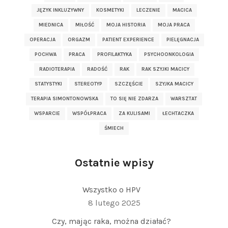
JĘZYK INKLUZYWNY
KOSMETYKI
LECZENIE
MACICA
MIEDNICA
MIŁOŚĆ
MOJA HISTORIA
MOJA PRACA
OPERACJA
ORGAZM
PATIENT EXPERIENCE
PIELĘGNACJA
POCHWA
PRACA
PROFILAKTYKA
PSYCHOONKOLOGIA
RADIOTERAPIA
RADOŚĆ
RAK
RAK SZYJKI MACICY
STATYSTYKI
STEREOTYP
SZCZĘŚCIE
SZYJKA MACICY
TERAPIA SIMONTONOWSKA
TO SIĘ NIE ZDARZA
WARSZTAT
WSPARCIE
WSPÓŁPRACA
ZA KULISAMI
ŁECHTACZKA
ŚMIECH
Ostatnie wpisy
Wszystko o HPV
8 lutego 2025
Czy, mając raka, można działać?