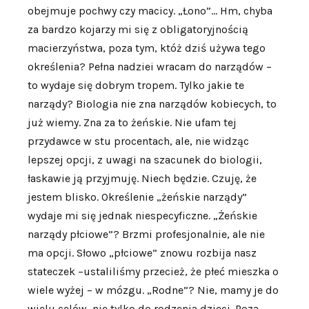
obejmuje pochwy czy macicy. „Łono”… Hm, chyba
za bardzo kojarzy mi się z obligatoryjnością
macierzyństwa, poza tym, któż dziś używa tego
określenia? Pełna nadziei wracam do narządów –
to wydaje się dobrym tropem. Tylko jakie te
narządy? Biologia nie zna narządów kobiecych, to
już wiemy. Zna za to żeńskie. Nie ufam tej
przydawce w stu procentach, ale, nie widząc
lepszej opcji, z uwagi na szacunek do biologii,
łaskawie ją przyjmuję. Niech będzie. Czuję, że
jestem blisko. Określenie „żeńskie narządy”
wydaje mi się jednak niespecyficzne. „Żeńskie
narządy płciowe”? Brzmi profesjonalnie, ale nie
ma opcji. Słowo „płciowe” znowu rozbija nasz
stateczek –ustaliliśmy przecież, że płeć mieszka o
wiele wyżej – w mózgu. „Rodne”? Nie, mamy je do
wielu celów, nie tylko do rodzenia dzieci. Poza