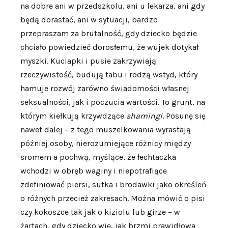
na dobre ani w przedszkolu, ani u lekarza, ani gdy
będą dorastać, ani w sytuacji, bardzo
przepraszam za brutalność, gdy dziecko będzie
chciało powiedzieć dorosłemu, że wujek dotykał
myszki. Kuciapki i pusie zakrzywiają
rzeczywistość, budują tabu i rodzą wstyd, który
hamuje rozwój zarówno świadomości własnej
seksualności, jak i poczucia wartości. To grunt, na
którym kiełkują krzywdzące
shamingi
. Posunę się
nawet dalej – z tego muszelkowania wyrastają
później osoby, nierozumiejące różnicy między
sromem a pochwą, myślące, że łechtaczka
wchodzi w obręb waginy i niepotrafiące
zdefiniować piersi, sutka i brodawki jako określeń
o różnych przecież zakresach. Można mówić o pisi
czy kokoszce tak jak o kiziolu lub girze – w
żartach, gdy dziecko wie, jak brzmi prawidłowa