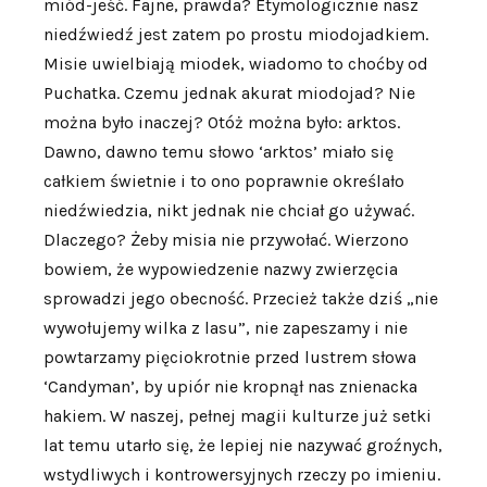
miód-jeść. Fajne, prawda? Etymologicznie nasz
niedźwiedź jest zatem po prostu miodojadkiem.
Misie uwielbiają miodek, wiadomo to choćby od
Puchatka. Czemu jednak akurat miodojad? Nie
można było inaczej? Otóż można było: arktos.
Dawno, dawno temu słowo ‘arktos’ miało się
całkiem świetnie i to ono poprawnie określało
niedźwiedzia, nikt jednak nie chciał go używać.
Dlaczego? Żeby misia nie przywołać. Wierzono
bowiem, że wypowiedzenie nazwy zwierzęcia
sprowadzi jego obecność. Przecież także dziś „nie
wywołujemy wilka z lasu”, nie zapeszamy i nie
powtarzamy pięciokrotnie przed lustrem słowa
‘Candyman’, by upiór nie kropnął nas znienacka
hakiem. W naszej, pełnej magii kulturze już setki
lat temu utarło się, że lepiej nie nazywać groźnych,
wstydliwych i kontrowersyjnych rzeczy po imieniu.