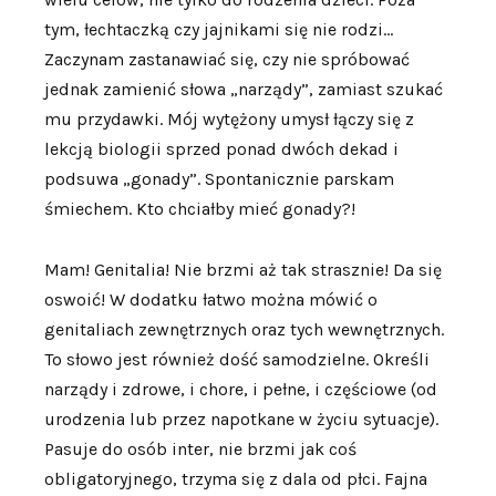
tym, łechtaczką czy jajnikami się nie rodzi…
Zaczynam zastanawiać się, czy nie spróbować
jednak zamienić słowa „narządy”, zamiast szukać
mu przydawki. Mój wytężony umysł łączy się z
lekcją biologii sprzed ponad dwóch dekad i
podsuwa „gonady”. Spontanicznie parskam
śmiechem. Kto chciałby mieć gonady?!
Mam! Genitalia! Nie brzmi aż tak strasznie! Da się
oswoić! W dodatku łatwo można mówić o
genitaliach zewnętrznych oraz tych wewnętrznych.
To słowo jest również dość samodzielne. Określi
narządy i zdrowe, i chore, i pełne, i częściowe (od
urodzenia lub przez napotkane w życiu sytuacje).
Pasuje do osób inter, nie brzmi jak coś
obligatoryjnego, trzyma się z dala od płci. Fajna