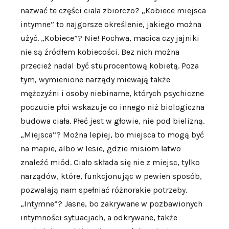
nazwać te części ciała zbiorczo? „Kobiece miejsca
intymne” to najgorsze określenie, jakiego można
użyć. „Kobiece”? Nie! Pochwa, macica czy jajniki
nie są źródłem kobiecości. Bez nich można
przecież nadal być stuprocentową kobietą. Poza
tym, wymienione narządy miewają także
mężczyźni i osoby niebinarne, których psychiczne
poczucie płci wskazuje co innego niż biologiczna
budowa ciała. Płeć jest w głowie, nie pod bielizną.
„Miejsca”? Można lepiej, bo miejsca to mogą być
na mapie, albo w lesie, gdzie misiom łatwo
znaleźć miód. Ciało składa się nie z miejsc, tylko
narządów, które, funkcjonując w pewien sposób,
pozwalają nam spełniać różnorakie potrzeby.
„Intymne”? Jasne, bo zakrywane w pozbawionych
intymności sytuacjach, a odkrywane, także