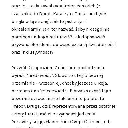
oraz ‘p’. I cała kawalkada imion żeńskich (z
szacunku do Dorot, Katarzyn i Danut nie będę
brnęła w tę stronę). Jak to jest z tymi
określeniami? Jak ‘to’ nazwać, żeby niczego nie
pominąć i nikogo nie urazić? Jak dopasować
używane określenia do współczesnej świadomości
oraz inkluzywności?
Pozwól, że opowiem Ci historię pochodzenia
wyrazu ‘niedźwiedź’. Słowo to uległo pewnej
przemianie – wcześniej, choćby jeszcze u Reja,
brzmiało ono ‘miedźwiedź’. Pierwsza część tego
pozornie dziwacznego leksemu to po prostu
‘miód’. Druga, dziś reprezentowana przez ostatnie
cztery literki, mówi o czynności jedzenia.
Pobawmy się językiem: miedźw-jedź, mied-jed,