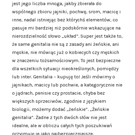
jest jego liczba mnoga, jakby zbierała do
wspólnego zbioru jajniki, pochwę, srom, macicę i
inne, nadal istniejąc bez którychś elementów, co
pasuje mi bardziej niż podskórnie wskazujące na
nierozdzielność słowo „układ”. Super jest także to,
że same genitalia nie są z zasady ani żeńskie, ani
męskie, nie mówiąc już o kobiecych czy męskich
w znaczeniu tożsamościowym. To jest bezpieczne
dla wszelkich sytuacji nieokreślonych, pomiędzy
lub inter. Genitalia – kupuję to! Jeśli mówimy o
jajnikach, macicy lub pochwie, a kategorycznie nie
o jądrach, penisie czy prostacie, chyba bez
większych sprzeciwów, zgodnie z językiem
biologii, możemy dodać „żeńskie”. „Żeńskie
genitalia”. Żadne z tych dwóch słów nie jest
idealne, ale w obliczu całych tych poszukiwań
przyjmuję je jako najbezpieczniejsze.