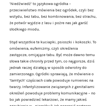
‘Niedźwiedź’ to językowa ogródka –
przeciwieństwo mówienia bez ogródek, czyli bez
wstydu, bez tabu, bez kombinowania, bez strachu,
że potwór wyjdzie z lasu i pożre nas jak garść
słodkiego miodu.
Stąd wszystkie te kuciapki, psioszki i kokoszki. To
omówienia, eufemizmy, czyli określenia
zastępcze, omijające tabu. Być może dawno temu
słowa takie chroniły przed tym, co najgorsze, dziś
jednak raczej działają w sposób odwrotny do
zamierzonego. Ogródki sprawiają, że mówienie o
‘tamtych’ częściach ciała powoduje rumieniec na
twarzy. Infantylizowanie związanych z genitaliami
określeń powoduje problemy komunikacyjne – no
bo jak powiedzieć lekarzowi, że mamy jakieś
zgrubienie w… pierożku? Jak poprosić partnera