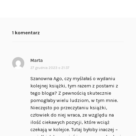
1 komentarz
Marta
p
i
27 grudnia 2023 o 21:37
s
Szanowna Ago, czy myślałaś o wydaniu
z
kolejnej książki, tym razem z postami z
e
tego bloga? Z pewnością skutecznie
:
pomogłaby wielu ludziom, w tym mnie.
Nieczęsto po przeczytaniu książki,
człowiek do niej wraca, ze względu na
ilość ciekawych pozycji, które wciąż
czekają w kolejce. Tutaj byłoby inaczej –