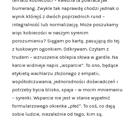
tematu kobiecości – kwestia ta powraca jak
bumerang. Zwykle tak naprawdę chodzi jednak o
wynik którejś z dwóch poprzednich rund –
integralność lub normalizację. Może poszukamy
więc kobiecości w naszym syrenim
porozumieniu? Sięgam po kartę, pasującą do tej
z łuskowym ogonkiem. Odkrywam. Czytam z
trudem – wzruszenie oblepia słowa w gardle. Na
karcie widnieje napis „wsparcie”. To ono, będące
etykietą wachlarzu złożonego z empatii,
współodczuwania, jednorodności doświadczeń i
potrzeby bycia blisko, spaja – w moim mniemaniu
– syrenki. Wsparcie nie jest w stanie wypełnić
formularzowego okienka „płeć”. To coś, co dają
sobie ludzie, niezależnie od tego, kim są.