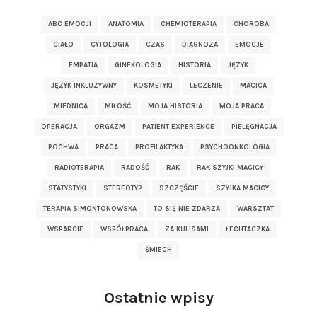
ABC EMOCJI
ANATOMIA
CHEMIOTERAPIA
CHOROBA
CIAŁO
CYTOLOGIA
CZAS
DIAGNOZA
EMOCJE
EMPATIA
GINEKOLOGIA
HISTORIA
JĘZYK
JĘZYK INKLUZYWNY
KOSMETYKI
LECZENIE
MACICA
MIEDNICA
MIŁOŚĆ
MOJA HISTORIA
MOJA PRACA
OPERACJA
ORGAZM
PATIENT EXPERIENCE
PIELĘGNACJA
POCHWA
PRACA
PROFILAKTYKA
PSYCHOONKOLOGIA
RADIOTERAPIA
RADOŚĆ
RAK
RAK SZYJKI MACICY
STATYSTYKI
STEREOTYP
SZCZĘŚCIE
SZYJKA MACICY
TERAPIA SIMONTONOWSKA
TO SIĘ NIE ZDARZA
WARSZTAT
WSPARCIE
WSPÓŁPRACA
ZA KULISAMI
ŁECHTACZKA
ŚMIECH
Ostatnie wpisy