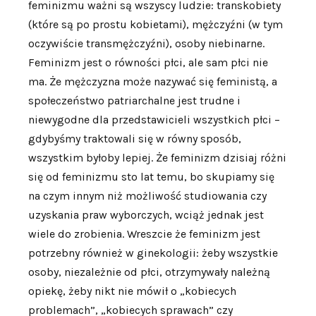
feminizmu ważni są wszyscy ludzie: transkobiety
(które są po prostu kobietami), mężczyźni (w tym
oczywiście transmężczyźni), osoby niebinarne.
Feminizm jest o równości płci, ale sam płci nie
ma. Że mężczyzna może nazywać się feministą, a
społeczeństwo patriarchalne jest trudne i
niewygodne dla przedstawicieli wszystkich płci –
gdybyśmy traktowali się w równy sposób,
wszystkim byłoby lepiej. Że feminizm dzisiaj różni
się od feminizmu sto lat temu, bo skupiamy się
na czym innym niż możliwość studiowania czy
uzyskania praw wyborczych, wciąż jednak jest
wiele do zrobienia. Wreszcie że feminizm jest
potrzebny również w ginekologii: żeby wszystkie
osoby, niezależnie od płci, otrzymywały należną
opiekę, żeby nikt nie mówił o „kobiecych
problemach”, „kobiecych sprawach” czy