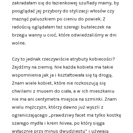
zakradałam się do łazienkowej szuflady mamy, by
pooglądać jej przybory do stylizacji włosów czy
maznąć paluszkiem po cieniu do powiek. Z
radością oglądałam też szeregi buteleczek na
brzegu wanny u cioć, które odwiedzaliśmy w dni
wolne.
Czy to jednak rzeczywiście atrybuty kobiecości?
Zejdźmy na ziemię. Nie każda kobieta ma takie
wspomnienia jak ja i kształtowała się tą drogą.
Znam wiele kobiet, które nie rozkoszują się
chwilami z musem do ciała, a w ich mieszkaniu
nie ma ani centymetra miejsca na szminki. Znam
wielu mężczyzn, którzy dawno już wyszli z
ograniczającego „prawdziwy facet ma tylko kostkę
szarego mydła i krem Nivea, po który sięga
wyłącznie przy minus dwudziestu” i używają