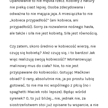
Opanowanie to nie męska rzecz. Kobiety z natury
nie pieką ciast lepiej. Osoba zdecydowana i
odważna to nie mająca jaja. A miesiączka to nie
„kobieca przypadłość” (ani kobieca, ani
przypadłość). Sorry za rozwalenie nośnego hasła,
ale także i siła nie jest kobietą. Siła jest równością.
Czy zatem, skoro średnio w kobiecość wierzę, nie
czuję się kobietą? Ależ czuję się, i to bardzo! Jak
więc realizuję swoją kobiecość? Wsmarowując
malinowy mus do ciała? Nie, to nie jest
przyspawane do kobiecości. Gotując Maćkowi
obiad? O rany, absolutnie nie, ja po prostu lubię
gotować, to nie ma nic wspólnego z płcią (no i
spaghetti Maciek robi lepsze). Będąc wśród
syrenek? O, to już bliżej… nie, jednak nie, za
siostrzeństwem stoi już opisane tu wsparcie, a nie