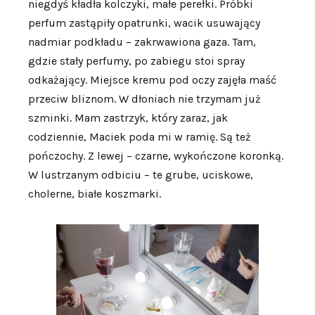
niegdyś kładła kolczyki, małe perełki. Próbki
perfum zastąpiły opatrunki, wacik usuwający
nadmiar podkładu – zakrwawiona gaza. Tam,
gdzie stały perfumy, po zabiegu stoi spray
odkażający. Miejsce kremu pod oczy zajęła maść
przeciw bliznom. W dłoniach nie trzymam już
szminki. Mam zastrzyk, który zaraz, jak
codziennie, Maciek poda mi w ramię. Są też
pończochy. Z lewej – czarne, wykończone koronką.
W lustrzanym odbiciu – te grube, uciskowe,
cholerne, białe koszmarki.