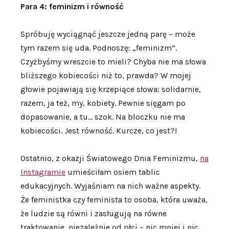
Para 4: feminizm i równość
Spróbuję wyciągnąć jeszcze jedną parę – może
tym razem się uda. Podnoszę: „feminizm”.
Czyżbyśmy wreszcie to mieli? Chyba nie ma słowa
bliższego kobiecości niż to, prawda? W mojej
głowie pojawiają się krzepiące słowa: solidarnie,
razem, ja też, my, kobiety. Pewnie sięgam po
dopasowanie, a tu… szok. Na bloczku nie ma
kobiecości. Jest równość. Kurcze, co jest?!
Ostatnio, z okazji Światowego Dnia Feminizmu,
na
Instagramie
umieściłam osiem tablic
edukacyjnych. Wyjaśniam na nich ważne aspekty.
Że feministka czy feminista to osoba, która uważa,
że ludzie są równi i zasługują na równe
traktowanie, niezależnie od płci – nic mniej i nic