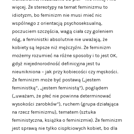
więcej. Że stereotypy na temat feminizmu to
idiotyzm, bo feminizm nie musi mieć nic
wspólnego z orientacją psychoseksualną,
poczuciem szczęścia, wagą ciała czy goleniem
nóg, a feministki absolutnie nie uważają, że
kobiety są lepsze niż mężczyźni. Że feminizm
możemy rozumieć na różne sposoby i to jest OK,
gdyż niejednorodność definicyjna jest tu
nieunikniona – jak przy kobiecości czy męskości.
Że feminizm może być postawą („jestem
feministką”, „jestem feministą”), poglądem
(„uważam, że płeć nie powinna determinować
wysokości zarobków”), ruchem (grupa działająca
na rzecz feminizmu), tematem (sztuka
feministyczna, książka o feminizmie). Że feminizm
jest sprawą nie tylko cispłciowych kobiet, bo dla