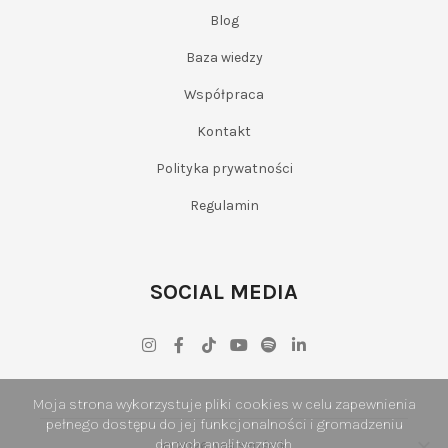
Blog
Baza wiedzy
Współpraca
Kontakt
Polityka prywatności
Regulamin
SOCIAL MEDIA
Moja strona wykorzystuje pliki cookies w celu zapewnienia
pełnego dostępu do jej funkcjonalności i gromadzeniu
danych analitycznych.
© 2026 Aga Szuścik