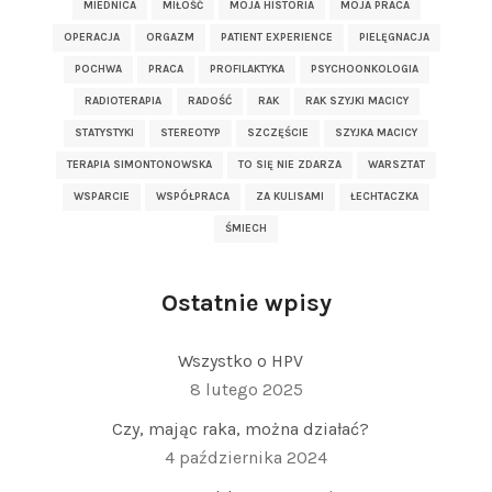
MIEDNICA
MIŁOŚĆ
MOJA HISTORIA
MOJA PRACA
OPERACJA
ORGAZM
PATIENT EXPERIENCE
PIELĘGNACJA
POCHWA
PRACA
PROFILAKTYKA
PSYCHOONKOLOGIA
RADIOTERAPIA
RADOŚĆ
RAK
RAK SZYJKI MACICY
STATYSTYKI
STEREOTYP
SZCZĘŚCIE
SZYJKA MACICY
TERAPIA SIMONTONOWSKA
TO SIĘ NIE ZDARZA
WARSZTAT
WSPARCIE
WSPÓŁPRACA
ZA KULISAMI
ŁECHTACZKA
ŚMIECH
Ostatnie wpisy
Wszystko o HPV
8 lutego 2025
Czy, mając raka, można działać?
4 października 2024