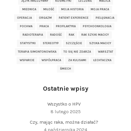
JĘZYK INKLUZYWNY
KOSMETYKI
LECZENIE
MACICA
MIEDNICA
MIŁOŚĆ
MOJA HISTORIA
MOJA PRACA
OPERACJA
ORGAZM
PATIENT EXPERIENCE
PIELĘGNACJA
POCHWA
PRACA
PROFILAKTYKA
PSYCHOONKOLOGIA
RADIOTERAPIA
RADOŚĆ
RAK
RAK SZYJKI MACICY
STATYSTYKI
STEREOTYP
SZCZĘŚCIE
SZYJKA MACICY
TERAPIA SIMONTONOWSKA
TO SIĘ NIE ZDARZA
WARSZTAT
WSPARCIE
WSPÓŁPRACA
ZA KULISAMI
ŁECHTACZKA
ŚMIECH
Ostatnie wpisy
Wszystko o HPV
8 lutego 2025
Czy, mając raka, można działać?
4 października 2024