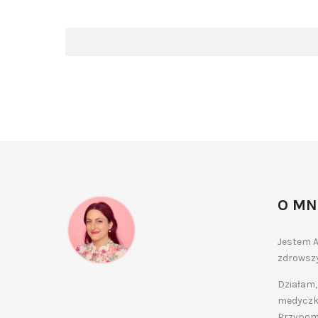
O MN
Jestem A
zdrowszy
Działam,
medyczko
Przypomn