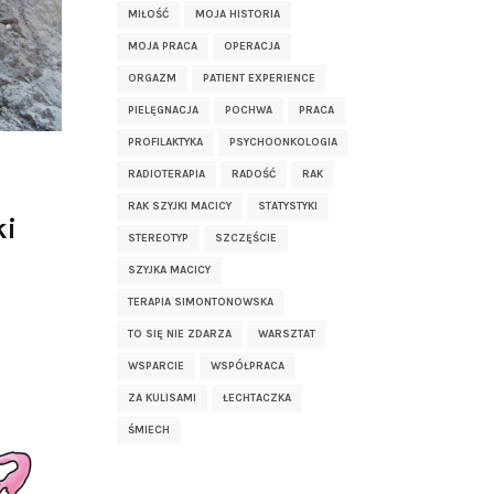
MIŁOŚĆ
MOJA HISTORIA
MOJA PRACA
OPERACJA
ORGAZM
PATIENT EXPERIENCE
PIELĘGNACJA
POCHWA
PRACA
PROFILAKTYKA
PSYCHOONKOLOGIA
RADIOTERAPIA
RADOŚĆ
RAK
RAK SZYJKI MACICY
STATYSTYKI
ki
STEREOTYP
SZCZĘŚCIE
SZYJKA MACICY
TERAPIA SIMONTONOWSKA
TO SIĘ NIE ZDARZA
WARSZTAT
WSPARCIE
WSPÓŁPRACA
ZA KULISAMI
ŁECHTACZKA
ŚMIECH