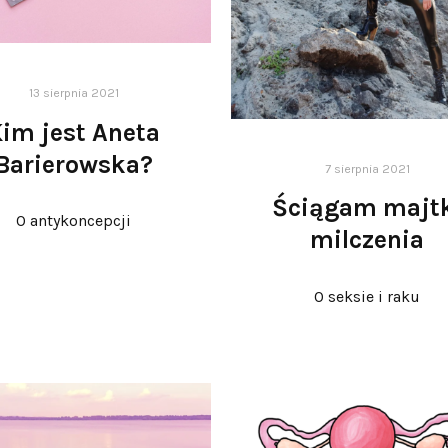
13 sierpnia 2021
im jest Aneta
Barierowska?
7 sierpnia 2021
Ściągam majt
O antykoncepcji
milczenia
O seksie i raku