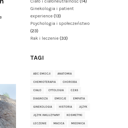
eń
Ciało i ciałoneutralność
(14)
Ginekologia i patient
experience
(13)
e
Psychologia i społeczeństwo
(23)
Rak i leczenie
(33)
TAGI
ABC EMOCJI
ANATOMIA
CHEMIOTERAPIA
CHOROBA
CIAŁO
CYTOLOGIA
CZAS
DIAGNOZA
EMOCJE
EMPATIA
GINEKOLOGIA
HISTORIA
JĘZYK
JĘZYK INKLUZYWNY
KOSMETYKI
LECZENIE
MACICA
MIEDNICA