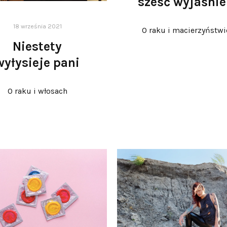
sześć wyjaśni
18 września 2021
O raku i macierzyństwi
Niestety
wyłysieje pani
O raku i włosach