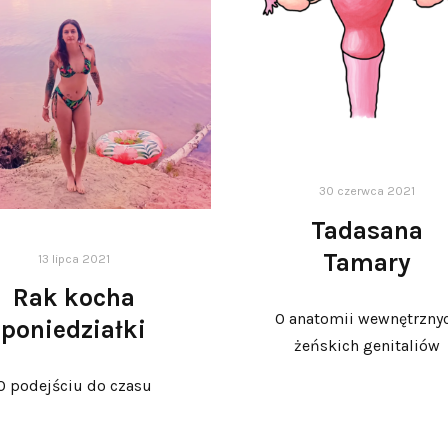
30 czerwca 2021
Tadasana
Tamary
13 lipca 2021
Rak kocha
O anatomii wewnętrzny
poniedziałki
żeńskich genitaliów
O podejściu do czasu