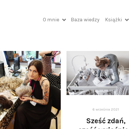
O mnie
Baza wiedzy
Książki
6 września 2021
Sześć zdań,