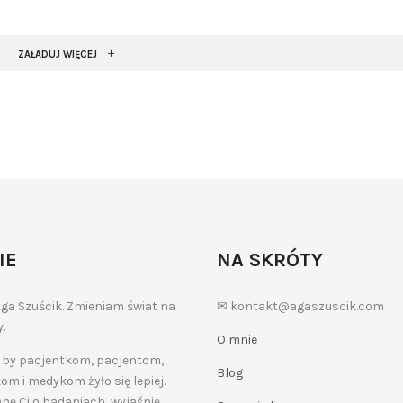
ZAŁADUJ WIĘCEJ
IE
NA SKRÓTY
ga Szuścik. Zmieniam świat na
✉ kontakt@agaszuscik.com
.
O mnie
 by pacjentkom, pacjentom,
Blog
m i medykom żyło się lepiej.
ę Ci o badaniach, wyjaśnię