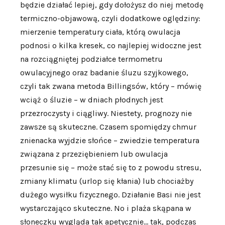
będzie działać lepiej, gdy dołożysz do niej metodę
termiczno-objawową, czyli dodatkowe oględziny:
mierzenie temperatury ciała, którą owulacja
podnosi o kilka kresek, co najlepiej widoczne jest
na rozciągniętej podziałce termometru
owulacyjnego oraz badanie śluzu szyjkowego,
czyli tak zwana metoda Billingsów, który – mówię
wciąż o śluzie – w dniach płodnych jest
przezroczysty i ciągliwy. Niestety, prognozy nie
zawsze są skuteczne. Czasem spomiędzy chmur
znienacka wyjdzie słońce – zwiedzie temperatura
związana z przeziębieniem lub owulacja
przesunie się – może stać się to z powodu stresu,
zmiany klimatu (urlop się kłania) lub chociażby
dużego wysiłku fizycznego. Działanie Basi nie jest
wystarczająco skuteczne. No i plaża skąpana w
słoneczku wygląda tak apetycznie… tak, podczas