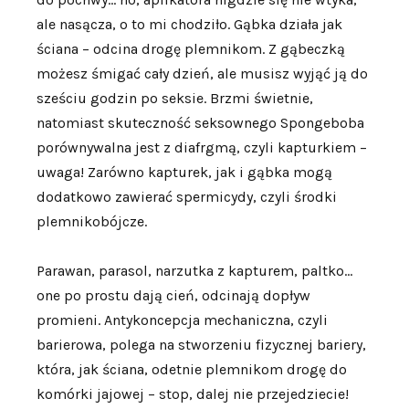
ale nasącza, o to mi chodziło. Gąbka działa jak
ściana – odcina drogę plemnikom. Z gąbeczką
możesz śmigać cały dzień, ale musisz wyjąć ją do
sześciu godzin po seksie. Brzmi świetnie,
natomiast skuteczność seksownego Spongeboba
porównywalna jest z diafrgmą, czyli kapturkiem –
uwaga! Zarówno kapturek, jak i gąbka mogą
dodatkowo zawierać spermicydy, czyli środki
plemnikobójcze.
Parawan, parasol, narzutka z kapturem, paltko…
one po prostu dają cień, odcinają dopływ
promieni. Antykoncepcja mechaniczna, czyli
barierowa, polega na stworzeniu fizycznej bariery,
która, jak ściana, odetnie plemnikom drogę do
komórki jajowej – stop, dalej nie przejedziecie!