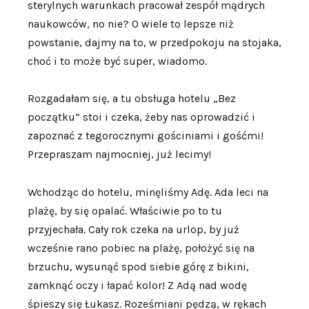
sterylnych warunkach pracował zespół mądrych
naukowców, no nie? O wiele to lepsze niż
powstanie, dajmy na to, w przedpokoju na stojaka,
choć i to może być super, wiadomo.
Rozgadałam się, a tu obsługa hotelu „Bez
początku” stoi i czeka, żeby nas oprowadzić i
zapoznać z tegorocznymi gościniami i gośćmi!
Przepraszam najmocniej, już lecimy!
Wchodząc do hotelu, minęliśmy Adę. Ada leci na
plażę, by się opalać. Właściwie po to tu
przyjechała. Cały rok czeka na urlop, by już
wcześnie rano pobiec na plażę, położyć się na
brzuchu, wysunąć spod siebie górę z bikini,
zamknąć oczy i łapać kolor! Z Adą nad wodę
śpieszy się Łukasz. Roześmiani pędzą, w rękach