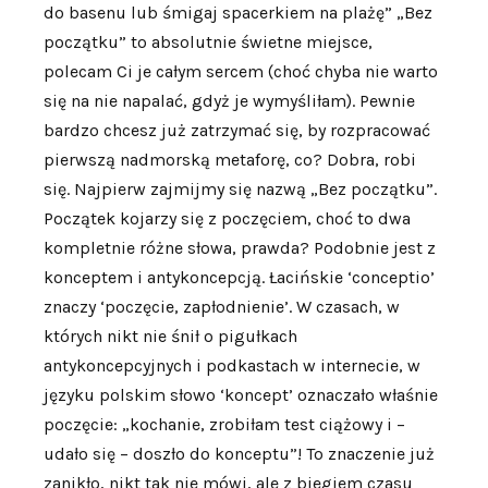
do basenu lub śmigaj spacerkiem na plażę” „Bez
początku” to absolutnie świetne miejsce,
polecam Ci je całym sercem (choć chyba nie warto
się na nie napalać, gdyż je wymyśliłam). Pewnie
bardzo chcesz już zatrzymać się, by rozpracować
pierwszą nadmorską metaforę, co? Dobra, robi
się. Najpierw zajmijmy się nazwą „Bez początku”.
Początek kojarzy się z poczęciem, choć to dwa
kompletnie różne słowa, prawda? Podobnie jest z
konceptem i antykoncepcją. Łacińskie ‘conceptio’
znaczy ‘poczęcie, zapłodnienie’. W czasach, w
których nikt nie śnił o pigułkach
antykoncepcyjnych i podkastach w internecie, w
języku polskim słowo ‘koncept’ oznaczało właśnie
poczęcie: „kochanie, zrobiłam test ciążowy i –
udało się – doszło do konceptu”! To znaczenie już
zanikło, nikt tak nie mówi, ale z biegiem czasu