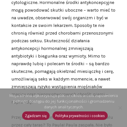
cytologiczne. Hormonalne środki antykoncepcyjne
mogą powodować skutki uboczne – warto mieć to
na uwadze, obserwować swój organizm i być w
kontakcie ze swoim lekarzem. Sposoby te nie
chronią również przed chorobami przenoszonymi
podczas seksu. Skuteczność działania
antykoncepcji hormonalnej zmniejszają
antybiotyki i biegunka oraz wymioty. Mimo to
naprawdę lubię i polecam te środki – są bardzo
skuteczne, pomagają okiełznać miesiączkę i cerę,
umożliwiają seks w każdym momencie, a nawet
zmniejszają ryzyko wystąpienia mięśniaków
macicy oraz nienowotworowych chorób piersi –
Moja strona wykorzystuje pliki cookies w celu zapewnienia
pełnego dostępu do jej funkcjonalności i gromadzeniu
naprawdę!
danych analitycznych.
Zgadzam się
Polityka prywatności i cookies
Przejdźmy do… moment, a kto to biegnie z hotelu
przez cały taras? To Paula! Paula zaspała. Nie było