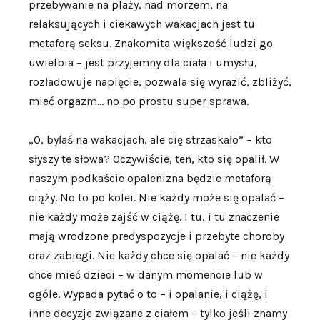
przebywanie na plaży, nad morzem, na
relaksujących i ciekawych wakacjach jest tu
metaforą seksu. Znakomita większość ludzi go
uwielbia – jest przyjemny dla ciała i umysłu,
rozładowuje napięcie, pozwala się wyrazić, zbliżyć,
mieć orgazm… no po prostu super sprawa.
„O, byłaś na wakacjach, ale cię strzaskało” – kto
słyszy te słowa? Oczywiście, ten, kto się opalił. W
naszym podkaście opalenizna będzie metaforą
ciąży. No to po kolei. Nie każdy może się opalać –
nie każdy może zajść w ciążę. I tu, i tu znaczenie
mają wrodzone predyspozycje i przebyte choroby
oraz zabiegi. Nie każdy chce się opalać – nie każdy
chce mieć dzieci – w danym momencie lub w
ogóle. Wypada pytać o to – i opalanie, i ciążę, i
inne decyzje związane z ciałem – tylko jeśli znamy