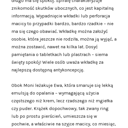
długo ma się spokój. Spiralę charakteryzuje
znikomość skutków ubocznych, co jest kapitalną
informacją. Wypadnięcie wkładki lub perforacja
macicy to przypadki bardzo, bardzo rzadkie – nie
ma się czego obawiać. Wkładkę można założyć
osobie, która jeszcze nie rodziła, można ją wyjąć, a
można zostawić, nawet na kilka lat. Dosyć
pamiętania o tabletkach lub plastrach – siema
święty spokój! Wiele osób uważa wkładkę za
najlepszą dostępną antykoncepcję.
Obok Moni leżakuje Ewa, która smaruje się lekką
emulsją do opalania – wymagającą użycia
częstszego niż krem, lecz rzadszego niż mgiełka
czy puder. Krążek dopochwowy, tak zwany ring
lub po prostu pierścień, umieszcza się w
pochwie, a właściwie na szyjce macicy, co miesiąc,