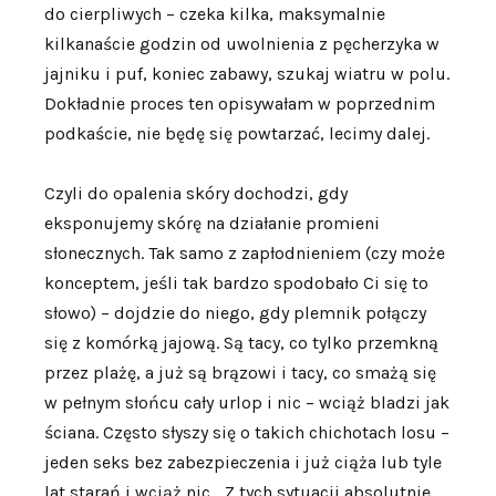
do cierpliwych – czeka kilka, maksymalnie
kilkanaście godzin od uwolnienia z pęcherzyka w
jajniku i puf, koniec zabawy, szukaj wiatru w polu.
Dokładnie proces ten opisywałam w poprzednim
podkaście, nie będę się powtarzać, lecimy dalej.
Czyli do opalenia skóry dochodzi, gdy
eksponujemy skórę na działanie promieni
słonecznych. Tak samo z zapłodnieniem (czy może
konceptem, jeśli tak bardzo spodobało Ci się to
słowo) – dojdzie do niego, gdy plemnik połączy
się z komórką jajową. Są tacy, co tylko przemkną
przez plażę, a już są brązowi i tacy, co smażą się
w pełnym słońcu cały urlop i nic – wciąż bladzi jak
ściana. Często słyszy się o takich chichotach losu –
jeden seks bez zabezpieczenia i już ciąża lub tyle
lat starań i wciąż nic… Z tych sytuacji absolutnie