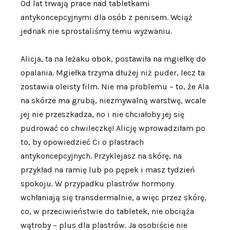
Od lat trwają prace nad tabletkami
antykoncepcyjnymi dla osób z penisem. Wciąż
jednak nie sprostaliśmy temu wyzwaniu.
Alicja, ta na leżaku obok, postawiła na mgiełkę do
opalania. Mgiełka trzyma dłużej niż puder, lecz ta
zostawia oleisty film. Nie ma problemu – to, że Ala
na skórze ma grubą, niezmywalną warstwę, wcale
jej nie przeszkadza, no i nie chciałoby jej się
pudrować co chwileczkę! Alicję wprowadziłam po
to, by opowiedzieć Ci o plastrach
antykoncepcyjnych. Przyklejasz na skórę, na
przykład na ramię lub po pępek i masz tydzień
spokoju. W przypadku plastrów hormony
wchłaniają się transdermalnie, a więc przez skórę,
co, w przeciwieństwie do tabletek, nie obciąża
wątroby – plus dla plastrów. Ja osobiście nie