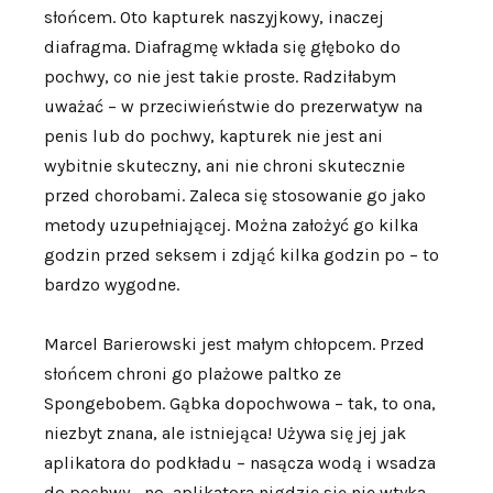
słońcem. Oto kapturek naszyjkowy, inaczej
diafragma. Diafragmę wkłada się głęboko do
pochwy, co nie jest takie proste. Radziłabym
uważać – w przeciwieństwie do prezerwatyw na
penis lub do pochwy, kapturek nie jest ani
wybitnie skuteczny, ani nie chroni skutecznie
przed chorobami. Zaleca się stosowanie go jako
metody uzupełniającej. Można założyć go kilka
godzin przed seksem i zdjąć kilka godzin po – to
bardzo wygodne.
Marcel Barierowski jest małym chłopcem. Przed
słońcem chroni go plażowe paltko ze
Spongebobem. Gąbka dopochwowa – tak, to ona,
niezbyt znana, ale istniejąca! Używa się jej jak
aplikatora do podkładu – nasącza wodą i wsadza
do pochwy… no, aplikatora nigdzie się nie wtyka,