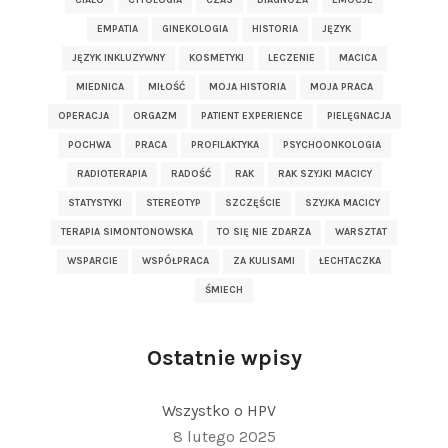
CIAŁO
CYTOLOGIA
CZAS
DIAGNOZA
EMOCJE
EMPATIA
GINEKOLOGIA
HISTORIA
JĘZYK
JĘZYK INKLUZYWNY
KOSMETYKI
LECZENIE
MACICA
MIEDNICA
MIŁOŚĆ
MOJA HISTORIA
MOJA PRACA
OPERACJA
ORGAZM
PATIENT EXPERIENCE
PIELĘGNACJA
POCHWA
PRACA
PROFILAKTYKA
PSYCHOONKOLOGIA
RADIOTERAPIA
RADOŚĆ
RAK
RAK SZYJKI MACICY
STATYSTYKI
STEREOTYP
SZCZĘŚCIE
SZYJKA MACICY
TERAPIA SIMONTONOWSKA
TO SIĘ NIE ZDARZA
WARSZTAT
WSPARCIE
WSPÓŁPRACA
ZA KULISAMI
ŁECHTACZKA
ŚMIECH
Ostatnie wpisy
Wszystko o HPV
8 lutego 2025