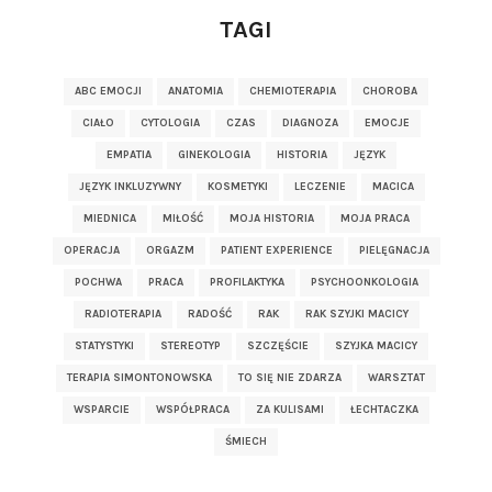
TAGI
ABC EMOCJI
ANATOMIA
CHEMIOTERAPIA
CHOROBA
CIAŁO
CYTOLOGIA
CZAS
DIAGNOZA
EMOCJE
EMPATIA
GINEKOLOGIA
HISTORIA
JĘZYK
JĘZYK INKLUZYWNY
KOSMETYKI
LECZENIE
MACICA
MIEDNICA
MIŁOŚĆ
MOJA HISTORIA
MOJA PRACA
OPERACJA
ORGAZM
PATIENT EXPERIENCE
PIELĘGNACJA
POCHWA
PRACA
PROFILAKTYKA
PSYCHOONKOLOGIA
RADIOTERAPIA
RADOŚĆ
RAK
RAK SZYJKI MACICY
STATYSTYKI
STEREOTYP
SZCZĘŚCIE
SZYJKA MACICY
TERAPIA SIMONTONOWSKA
TO SIĘ NIE ZDARZA
WARSZTAT
WSPARCIE
WSPÓŁPRACA
ZA KULISAMI
ŁECHTACZKA
ŚMIECH