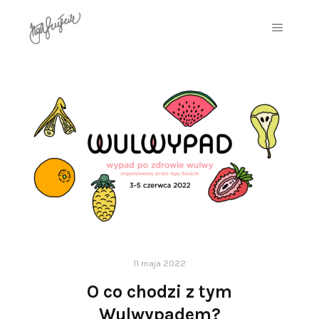
11 maja 2022
O co chodzi z tym
Wulwypadem?