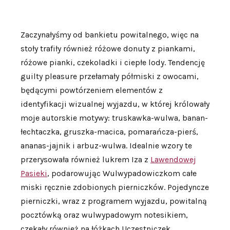
Zaczynałyśmy od bankietu powitalnego, więc na
stoły trafiły również różowe donuty z piankami,
różowe pianki, czekoladki i ciepłe lody. Tendencję
guilty pleasure przełamały półmiski z owocami,
będącymi powtórzeniem elementów z
identyfikacji wizualnej wyjazdu, w której królowały
moje autorskie motywy: truskawka-wulwa, banan-
łechtaczka, gruszka-macica, pomarańcza-pierś,
ananas-jajnik i arbuz-wulwa. Idealnie wzory te
przerysowała również lukrem Iza z
Lawendowej
Pasieki
, podarowując Wulwypadowiczkom całe
miski ręcznie zdobionych pierniczków. Pojedyncze
pierniczki, wraz z programem wyjazdu, powitalną
pocztówką oraz wulwypadowym notesikiem,
czekały również na łóżkach Uczestniczek.