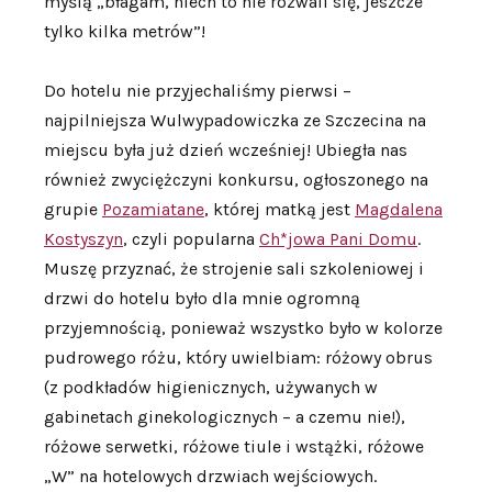
myślą „błagam, niech to nie rozwali się, jeszcze
tylko kilka metrów”!
Do hotelu nie przyjechaliśmy pierwsi –
najpilniejsza Wulwypadowiczka ze Szczecina na
miejscu była już dzień wcześniej! Ubiegła nas
również zwyciężczyni konkursu, ogłoszonego na
grupie
Pozamiatane
, której matką jest
Magdalena
Kostyszyn
, czyli popularna
Ch*jowa Pani Domu
.
Muszę przyznać, że strojenie sali szkoleniowej i
drzwi do hotelu było dla mnie ogromną
przyjemnością, ponieważ wszystko było w kolorze
pudrowego różu, który uwielbiam: różowy obrus
(z podkładów higienicznych, używanych w
gabinetach ginekologicznych – a czemu nie!),
różowe serwetki, różowe tiule i wstążki, różowe
„W” na hotelowych drzwiach wejściowych.