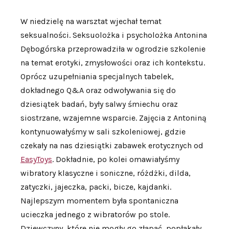
W niedzielę na warsztat wjechał temat
seksualności. Seksuolożka i psycholożka Antonina
Dębogórska przeprowadziła w ogrodzie szkolenie
na temat erotyki, zmysłowości oraz ich kontekstu.
Oprócz uzupełniania specjalnych tabelek,
dokładnego Q&A oraz odwoływania się do
dziesiątek badań, były salwy śmiechu oraz
siostrzane, wzajemne wsparcie. Zajęcia z Antoniną
kontynuowałyśmy w sali szkoleniowej, gdzie
czekały na nas dziesiątki zabawek erotycznych od
EasyToys
. Dokładnie, po kolei omawiałyśmy
wibratory klasyczne i soniczne, różdżki, dilda,
zatyczki, jajeczka, packi, bicze, kajdanki.
Najlepszym momentem była spontaniczna
ucieczka jednego z wibratorów po stole.
Dziewczyny, które nie mogły go złapać, popłakały