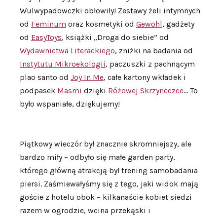
Wulwypadowczki obłowiły! Zestawy żeli intymnych
od
Feminum
oraz kosmetyki od
Gewohl
, gadżety
od
EasyToys
, książki „Droga do siebie” od
Wydawnictwa Literackiego
, zniżki na badania od
Instytutu Mikroekologii
, paczuszki z pachnącym
plao santo od
Joy In Me
, całe kartony wkładek i
podpasek
Masmi
dzięki
Różowej Skrzyneczce
… To
było wspaniałe, dziękujemy!
Piątkowy wieczór był znacznie skromniejszy, ale
bardzo miły – odbyło się małe garden party,
którego główną atrakcją był trening samobadania
piersi. Zaśmiewałyśmy się z tego, jaki widok mają
goście z hotelu obok – kilkanaście kobiet siedzi
razem w ogrodzie, wcina przekąski i