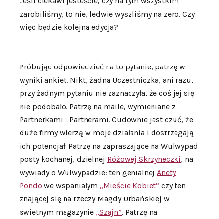
Jeśli ciekawi jesteście, czy na tym wszystkim
zarobiliśmy, to nie, ledwie wyszliśmy na zero. Czy
więc będzie kolejna edycja?
Próbując odpowiedzieć na to pytanie, patrzę w
wyniki ankiet. Nikt, żadna Uczestniczka, ani razu,
przy żadnym pytaniu nie zaznaczyła, że coś jej się
nie podobało. Patrzę na maile, wymieniane z
Partnerkami i Partnerami. Cudownie jest czuć, że
duże firmy wierzą w moje działania i dostrzegają
ich potencjał. Patrzę na zapraszające na Wulwypad
posty kochanej, dzielnej
Różowej Skrzyneczki
, na
wywiady o Wulwypadzie: ten genialnej
Anety
Pondo
we wspaniałym
„Mieście Kobiet”
czy ten
znającej się na rzeczy Magdy Urbańskiej w
świetnym magazynie
„Szajn”
. Patrzę na