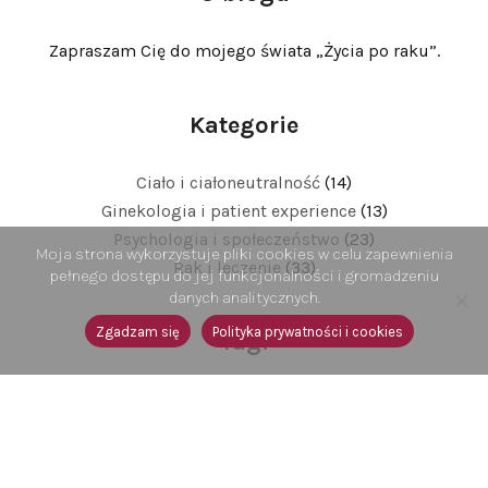
Zapraszam Cię do mojego świata „Życia po raku”.
Kategorie
Ciało i ciałoneutralność
(14)
Ginekologia i patient experience
(13)
Psychologia i społeczeństwo
(23)
Moja strona wykorzystuje pliki cookies w celu zapewnienia
Rak i leczenie
(33)
pełnego dostępu do jej funkcjonalności i gromadzeniu
danych analitycznych.
Zgadzam się
Polityka prywatności i cookies
Tagi
ABC EMOCJI
ANATOMIA
CHEMIOTERAPIA
CHOROBA
CIAŁO
CYTOLOGIA
CZAS
DIAGNOZA
EMOCJE
EMPATIA
GINEKOLOGIA
HISTORIA
JĘZYK